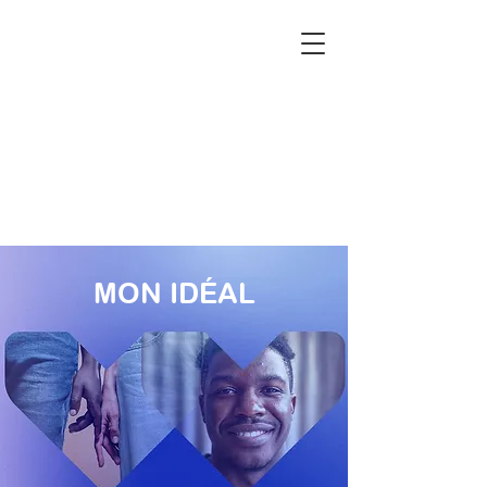
​MON IDÉAL