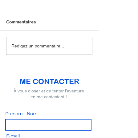
Commentaires
En quoi le coaching de
5ème édition d
Rédigez un commentaire...
vie peut aider dans vos
événements
futures relations
Coeurnexion !
amoureuses ?
ME CONTACTER
À vous d’oser et de tenter l’aventure
en me contactant !
Prenom - Nom
E-mail